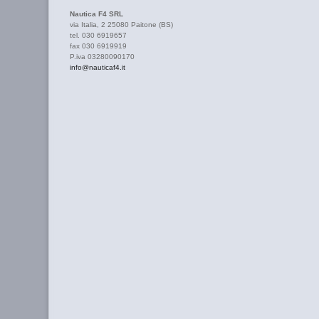
Nautica F4 SRL
via Italia, 2 25080 Paitone (BS)
tel. 030 6919657
fax 030 6919919
P.iva 03280090170
info@nauticaf4.it