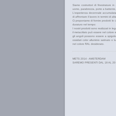
Siamo costruttori di finestrature i
uomo, parabrezza, porte a battente, pr
L'esperienza decennale accumulata 
di affrontare il lavoro in termini di alt
Ci proponiamo di fornire prodotti le 
duraturo nel tempo:
I nostri prodotti sono realizzati in leg
il metacrilato può essere nel colore 
gli angoli possono essere a spigolo 
ossidati color alluminio satinato o 
nel colore RAL desiderato.
METS 2014 - AMSTERDAM
SAREMO PRESENTI DAL 18 AL 2