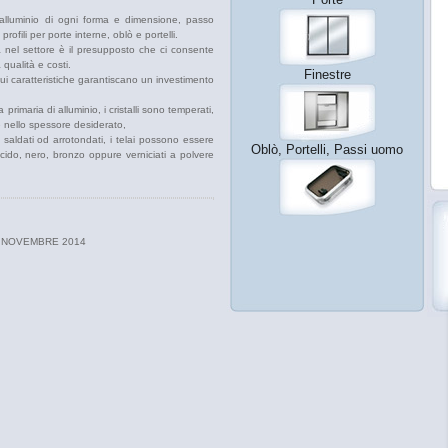
n alluminio di ogni forma e dimensione, passo
ofili per porte interne, oblò e portelli.
nel settore è il presupposto che ci consente
a qualità e costi.
Finestre
cui caratteristiche garantiscano un investimento
a primaria di alluminio, i cristalli sono temperati,
e nello spessore desiderato,
saldati od arrotondati, i telai possono essere
Oblò, Portelli, Passi uomo
lucido, nero, bronzo oppure verniciati a polvere
0 NOVEMBRE 2014