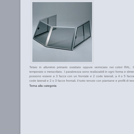
Telaio in alluminio primario ossidato oppure verniciato nei colori RAL. Cr
temperato o metacrilato. I parabrezza sono realizzabili in ogni forma e dime
possono essere a 3 facce con un frontale e 2 code laterali, a 4 o 5 facc
code laterali e 2 o 3 facce frontali, il tutto tenuto con piantane e profili di tes
Torna alla categoria